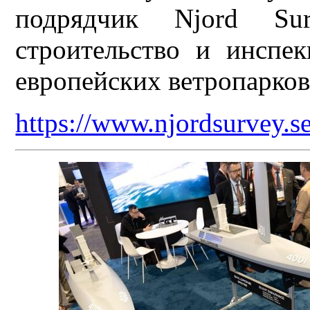
подрядчик Njord Su
строительство и инспе
европейских ветропарков
https://www.njordsurvey.se