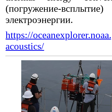
(погружение-всплытие)
электроэнергии.
https://oceanexplorer.noa
acoustics/