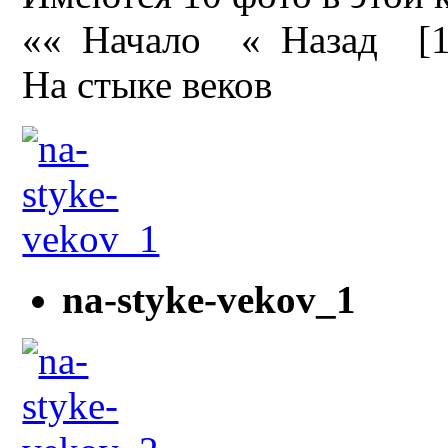
«« Начало
« Назад
[
На стыке веков
na-styke-vekov_1