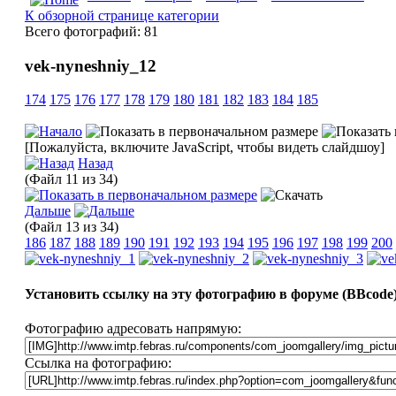
К обзорной странице категории
Всего фотографий: 81
vek-nyneshniy_12
174
175
176
177
178
179
180
181
182
183
184
185
[Пожалуйста, включите JavaScript, чтобы видеть слайдшоу]
Назад
(Файл 11 из 34)
Дальше
(Файл 13 из 34)
186
187
188
189
190
191
192
193
194
195
196
197
198
199
200
Установить ссылку на эту фотографию в форуме (BBcode
Фотографию адресовать напрямую:
Ссылка на фотографию: